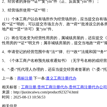
2、经营者的身份“*证*”复“yin”件（正、反面复“yin”件）；
3、经营场所使用“*证*”明：
（1）个体工商户以自有场所作为经营场所的，应当提交自有场所的
权“*证*”明的，可以提交市场主办方、政“*府*”批准设立的
地产租“*赁*”许可》复“yin”件。
（2）将住宅改变为经营性用房的，属城镇房屋的，还应提交
性用房的“*证*”明文件；属非城镇房屋的，提交当地政“*府*”规
4、申请登记的经营范围中有“法*”律、行“*政*”法规和国“*务*
5、《个体工商户名称预先核准通知书》（无字号名称的或经营
6、“-委-”托代理人办理的，还应当提交经营者签署的《“-委-”托代理
上一条：
商标注册
下一条:
遵义工商注册代办
相关标签：
工商注册
,
贵州工商注册代办
,
贵州工商注册代办公司
来源：http://jiaxincaiwu.com/product923274.html
时间：2025-08-13 10:56:53
相关信息