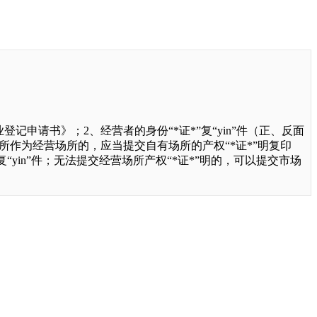
申请书》；2、经营者的身份“*证*”复“yin”件（正、反面
有场所作为经营场所的，应当提交自有场所的产权“*证*”明复印
“yin”件；无法提交经营场所产权“*证*”明的，可以提交市场