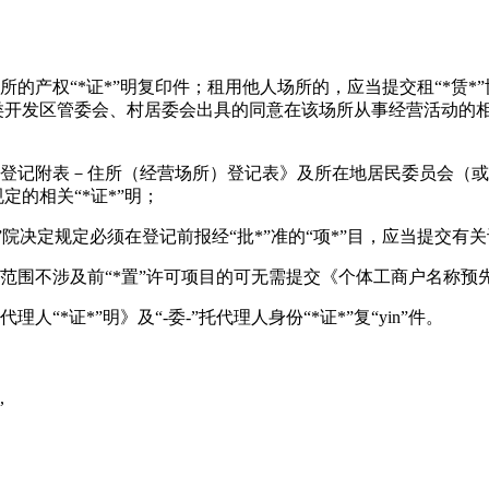
产权“*证*”明复印件；租用他人场所的，应当提交租“*赁*”协议
各类开发区管委会、村居委会出具的同意在该场所从事经营活动的相关
《登记附表－住所（经营场所）登记表》及所在地居民委员会（
定的相关“*证*”明；
”院决定规定必须在登记前报经“批*”准的“项*”目，应当提交有关许
范围不涉及前“*置”许可项目的可无需提交《个体工商户名称预
人“*证*”明》及“-委-”托代理人身份“*证*”复“yin”件。
,