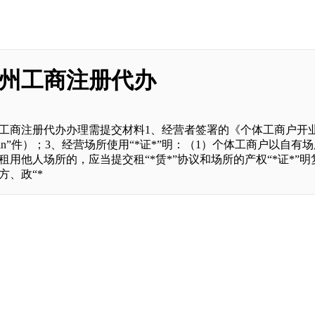
州工商注册代办
工商注册代办办理需提交材料1、经营者签署的《个体工商户开业登记
yin”件）；3、经营场所使用“*证*”明：（1）个体工商户以自
租用他人场所的，应当提交租“*赁*”协议和场所的产权“*证*”明复
方、政“*