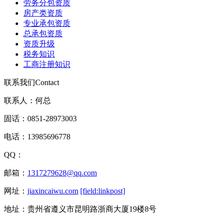
劳务分包资质
房产类资质
专业承包资质
总承包资质
资质升级
税务知识
工商注册知识
联系我们
Contact
联系人：何总
固话：0851-28973003
电话：13985696778
QQ：
邮箱：
1317279628@qq.com
网址：
jiaxincaiwu.com
[field:linkpost]
地址：贵州省遵义市昆明路浙商大厦19楼8号