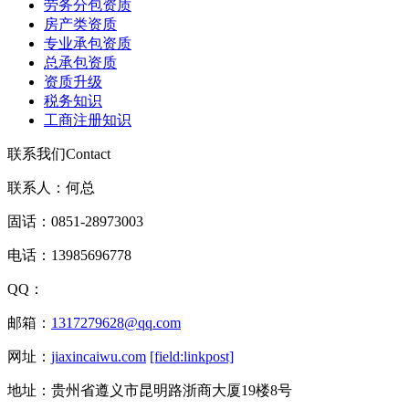
劳务分包资质
房产类资质
专业承包资质
总承包资质
资质升级
税务知识
工商注册知识
联系我们
Contact
联系人：何总
固话：0851-28973003
电话：13985696778
QQ：
邮箱：
1317279628@qq.com
网址：
jiaxincaiwu.com
[field:linkpost]
地址：贵州省遵义市昆明路浙商大厦19楼8号