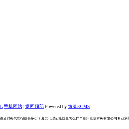
L
手机网站
|
返回顶部
Powered by
筑巢ECMS
？遵义财务代理报价是多少？遵义代理记账质量怎么样？贵州嘉信财务有限公司专业承接