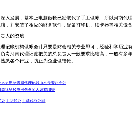
备
的深入发展，基本上电脑做帐已经取代了手工做帐，所以河南代
电脑，并安装了相应的财务软件，配备打印机、读卡器等相关设
负责人的资质
代理记账机构做帐会计只要是财会相关专业即可，经验和学历业
而负责河南代理记账把关的总负责人一般要求比较高，一般有多
，熟悉各个行业，防止为企业做错帐。
什么更愿意选择代理记账而不是兼职会计
司简述纳税申报包含的内容有哪些
代办
,
工商代办
,
工商代办公司
,