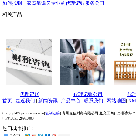
如何找到一家既靠谱又专业的代理记账服务公司
相关产品
代理记账
代理记账公司
代
首页
|
走近我们
|
新闻资讯
|
产品中心
|
联系我们
|
网站地图
|
XM
Copyright© jiaxincaiwu.com(
复制链接
) 贵州嘉信财务有限公司 遵义工商代办哪家好
电话:0851-28973003
热门城市推广: