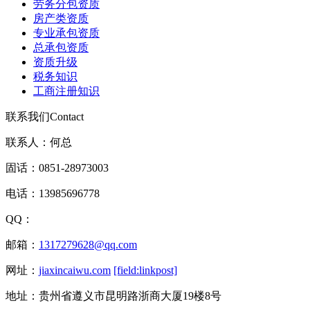
劳务分包资质
房产类资质
专业承包资质
总承包资质
资质升级
税务知识
工商注册知识
联系我们
Contact
联系人：何总
固话：0851-28973003
电话：13985696778
QQ：
邮箱：
1317279628@qq.com
网址：
jiaxincaiwu.com
[field:linkpost]
地址：贵州省遵义市昆明路浙商大厦19楼8号