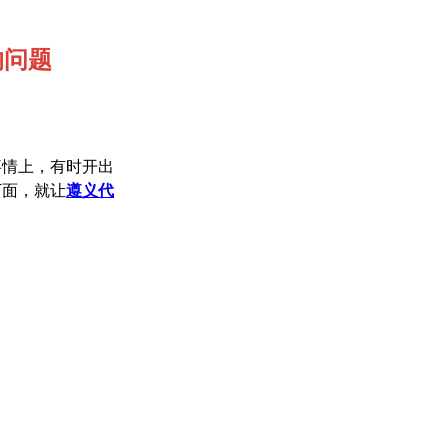
的问题
事情上，有时开出
下面，就让
遵义代